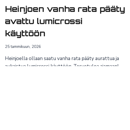
Heinjoen vanha rata pääty
avattu lumicrossi
käyttöön
25 tammikuun, 2026
Heinjoella ollaan saatu vanha rata pääty aurattua ja
aukaistua lumicrossi käyttöön. Tervetuloa ajamaan!
Muistakaa ratakirjaukset!
Lisää ajankohtaista »
Radan osoite: